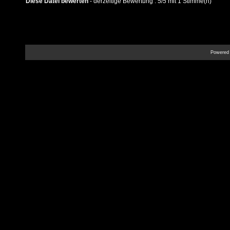
Diese Datei bewerten
- derzeitige Bewertung : 5/5 mit 1 Stimme(n)
Powered