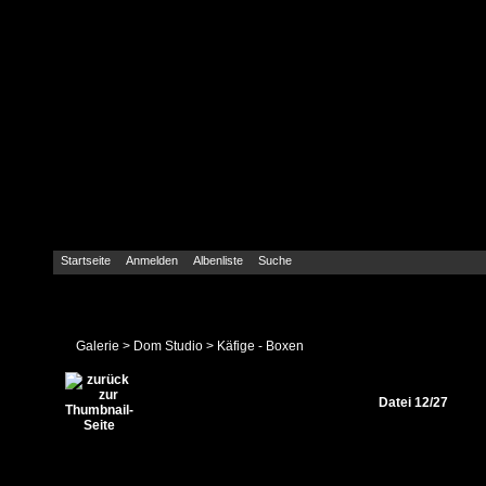
Startseite
Anmelden
Albenliste
Suche
Galerie
>
Dom Studio
>
Käfige - Boxen
Datei 12/27